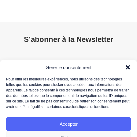
S’abonner à la Newsletter
Gérer le consentement
Pour offrir les meilleures expériences, nous utilisons des technologies
telles que les cookies pour stocker et/ou accéder aux informations des
appareils. Le fait de consentir à ces technologies nous permettra de traiter
des données telles que le comportement de navigation ou les ID uniques
sur ce site. Le fait de ne pas consentir ou de retirer son consentement peut
*Votre adresse de messagerie est uniquement utilisée pour vous envoyer notre newsletter
avoir un effet négatif sur certaines caractéristiques et fonctions.
ainsi que des informations concernant les activités de 3DS OUTSCALE. Vous pouvez à tout
moment utiliser le lien de désabonnement intégré dans la newsletter.
Pour plus d'informations concernant le traitement de vos données personnelles, nous vous
Accepter
invitons à lire notre
politique de protection des données.