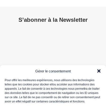
S’abonner à la Newsletter
*Votre adresse de messagerie est uniquement utilisée pour vous envoyer notre newsletter
Gérer le consentement
ainsi que des informations concernant les activités de 3DS OUTSCALE. Vous pouvez à tout
moment utiliser le lien de désabonnement intégré dans la newsletter.
Pour offrir les meilleures expériences, nous utilisons des technologies
Pour plus d'informations concernant le traitement de vos données personnelles, nous vous
telles que les cookies pour stocker et/ou accéder aux informations des
invitons à lire notre
politique de protection des données.
appareils. Le fait de consentir à ces technologies nous permettra de traiter
des données telles que le comportement de navigation ou les ID uniques
sur ce site. Le fait de ne pas consentir ou de retirer son consentement peut
avoir un effet négatif sur certaines caractéristiques et fonctions.