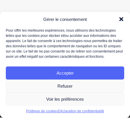
Gérer le consentement
Pour offrir les meilleures expériences, nous utilisons des technologies
telles que les cookies pour stocker et/ou accéder aux informations des
appareils. Le fait de consentir à ces technologies nous permettra de traiter
des données telles que le comportement de navigation ou les ID uniques
sur ce site. Le fait de ne pas consentir ou de retirer son consentement peut
*Votre adresse de messagerie est uniquement utilisée pour vous envoyer notre newsletter
avoir un effet négatif sur certaines caractéristiques et fonctions.
ainsi que des informations concernant les activités de 3DS OUTSCALE. Vous pouvez à tout
moment utiliser le lien de désabonnement intégré dans la newsletter.
Pour plus d'informations concernant le traitement de vos données personnelles, nous vous
Accepter
invitons à lire notre
politique de protection des données.
Refuser
Voir les préférences
Politique de cookies
Déclaration de confidentialité
2026 -
Mentions légales
- Tous droits réservés par
OUTSCALE