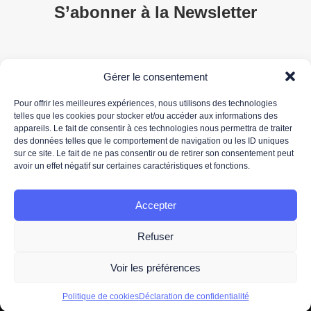
S’abonner à la Newsletter
Gérer le consentement
Pour offrir les meilleures expériences, nous utilisons des technologies
telles que les cookies pour stocker et/ou accéder aux informations des
appareils. Le fait de consentir à ces technologies nous permettra de traiter
des données telles que le comportement de navigation ou les ID uniques
sur ce site. Le fait de ne pas consentir ou de retirer son consentement peut
*Votre adresse de messagerie est uniquement utilisée pour vous envoyer notre newsletter
avoir un effet négatif sur certaines caractéristiques et fonctions.
ainsi que des informations concernant les activités de 3DS OUTSCALE. Vous pouvez à tout
moment utiliser le lien de désabonnement intégré dans la newsletter.
Pour plus d'informations concernant le traitement de vos données personnelles, nous vous
Accepter
invitons à lire notre
politique de protection des données.
Refuser
Voir les préférences
Politique de cookies
Déclaration de confidentialité