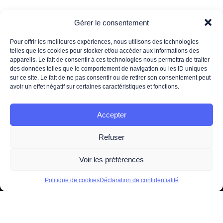
Gérer le consentement
Pour offrir les meilleures expériences, nous utilisons des technologies
telles que les cookies pour stocker et/ou accéder aux informations des
S’abonner à la Newsletter
appareils. Le fait de consentir à ces technologies nous permettra de traiter
des données telles que le comportement de navigation ou les ID uniques
sur ce site. Le fait de ne pas consentir ou de retirer son consentement peut
avoir un effet négatif sur certaines caractéristiques et fonctions.
*Votre adresse de messagerie est uniquement utilisée pour vous envoyer notre newsletter
ainsi que des informations concernant les activités de 3DS OUTSCALE. Vous pouvez à tout
moment utiliser le lien de désabonnement intégré dans la newsletter.
Accepter
Pour plus d'informations concernant le traitement de vos données personnelles, nous vous
invitons à lire notre
politique de protection des données.
Refuser
Voir les préférences
Politique de cookies
Déclaration de confidentialité
2026 -
Mentions légales
- Tous droits réservés par
OUTSCALE