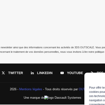
 newsletter ainsi que des informations concernant les activités de 3DS OUTSCALE. Vous pouve
oncernant le traitement de vos données personnelles, nous vous invitons à lire notre
politiqu
TWITTER
LINKEDIN
YOUTUBE
RSS
Pour offrir 
2026 -
Mentions légales
- Tous droits réservés par
OUTSCALE
cookies pour
ces technolo
Une marque de
navigation ou
consentement