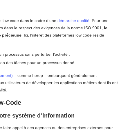
 le low code dans le cadre d’une
démarche qualité
. Pour une
ers dans le respect des exigences de la norme ISO 9001,
le
e précieuse
. Ici, l’intérêt des plateformes low code réside
’un processus sans perturber l’activité ;
ation des tâches pour un processus donné.
gement)
– comme Iterop – embarquent généralement
x utilisateurs de développer les applications métiers dont ils ont
lité.
ow-Code
 votre système d’information
e faire appel à des agences ou des entreprises externes pour