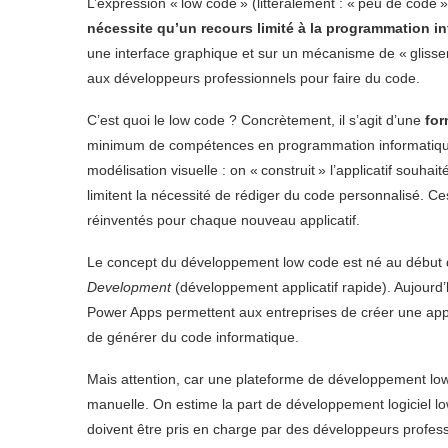
L’expression « low code » (littéralement : « peu de code
nécessite qu’un recours limité à la programmation i
une interface graphique et sur un mécanisme de « gliss
aux développeurs professionnels pour faire du code.
C’est quoi le low code ? Concrètement, il s’agit d’une
for
minimum de compétences en programmation informatique.
modélisation visuelle : on « construit » l’applicatif souh
limitent la nécessité de rédiger du code personnalisé. Ces 
réinventés pour chaque nouveau applicatif.
Le concept du développement low code est né au début 
Development
(développement applicatif rapide). Aujourd
Power Apps permettent aux entreprises de créer une appl
de générer du code informatique.
Mais attention, car une plateforme de développement l
manuelle. On estime la part de développement logiciel lo
doivent être pris en charge par des développeurs profes