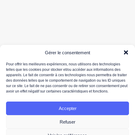
*Votre adresse de messagerie est uniquement utilisée pour vous envoyer notre newsletter
Gérer le consentement
ainsi que des informations concernant les activités de 3DS OUTSCALE. Vous pouvez à tout
moment utiliser le lien de désabonnement intégré dans la newsletter.
Pour offrir les meilleures expériences, nous utilisons des technologies
Pour plus d'informations concernant le traitement de vos données personnelles, nous vous
telles que les cookies pour stocker et/ou accéder aux informations des
invitons à lire notre
politique de protection des données.
appareils. Le fait de consentir à ces technologies nous permettra de traiter
des données telles que le comportement de navigation ou les ID uniques
sur ce site. Le fait de ne pas consentir ou de retirer son consentement peut
avoir un effet négatif sur certaines caractéristiques et fonctions.
Accepter
2026 -
Mentions légales
- Tous droits réservés par
OUTSCALE
Refuser