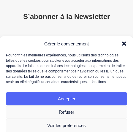
S’abonner à la Newsletter
Gérer le consentement
Pour offrir les meilleures expériences, nous utilisons des technologies
telles que les cookies pour stocker et/ou accéder aux informations des
appareils. Le fait de consentir à ces technologies nous permettra de traiter
des données telles que le comportement de navigation ou les ID uniques
sur ce site. Le fait de ne pas consentir ou de retirer son consentement peut
*Votre adresse de messagerie est uniquement utilisée pour vous envoyer notre newsletter
avoir un effet négatif sur certaines caractéristiques et fonctions.
ainsi que des informations concernant les activités de 3DS OUTSCALE. Vous pouvez à tout
moment utiliser le lien de désabonnement intégré dans la newsletter.
Pour plus d'informations concernant le traitement de vos données personnelles, nous vous
Accepter
invitons à lire notre
politique de protection des données.
Refuser
Voir les préférences