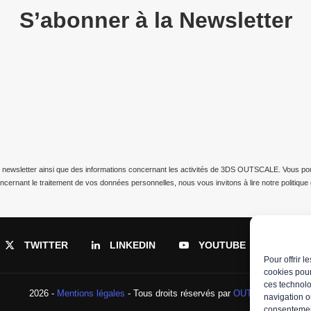
S’abonner à la Newsletter
 newsletter ainsi que des informations concernant les activités de 3DS OUTSCALE. Vous pouve
oncernant le traitement de vos données personnelles, nous vous invitons à lire notre
politiqu
TWITTER
LINKEDIN
YOUTUBE
RSS
Pour offrir 
cookies pour
ces technolo
2026 -
Mentions légales
- Tous droits réservés par
OUTSCALE
navigation ou
consentement